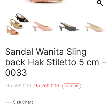
al Flat
ts
ts
dal & Mules
erina & Marry jane
akers
Sandal Wanita Sling
back Hak Stiletto 5 cm –
0033
Rp
599,000
Rp
269,000
55
%
Off
Size Chart