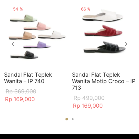
-
54
%
-
66
%
Sandal Flat Teplek
Sandal Flat Teplek
Wanita – IP 740
Wanita Motip Croco – IP
713
Rp
369,000
Rp
499,000
Rp
169,000
Rp
169,000