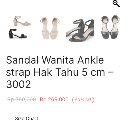
al Flat
ts
ts
dal & Mules
erina & Marry jane
akers
Sandal Wanita Ankle
strap Hak Tahu 5 cm –
3002
Rp
569,000
Rp
269,000
53
%
Off
Size Chart