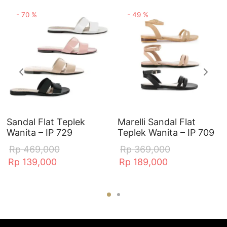
-
70
%
-
49
%
Sandal Flat Teplek
Marelli Sandal Flat
Wanita – IP 729
Teplek Wanita – IP 709
Rp
469,000
Rp
369,000
Rp
139,000
Rp
189,000